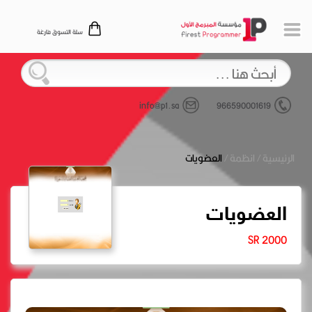
سلة التسوق فارغة
info@p1.sa
966590001619
الرئيسية
/
انظمة
/
العضويات
العضويات
2000 SR