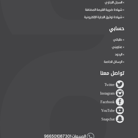
السجل التجاري
>
شهادة ضريبة القيمة المضافة
>
شهادة توثيق التجارة الإلكترونية
>
حسابي
طلباتي
>
عناويني
>
الردود
>
الرسائل الخاصة
>
تواصل معنا
Twitter
Instagram
Facebook
YouTube
Snapchat
المبيعات 966501087301