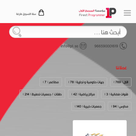
سلة التسوق فارغة
info@p1.sa
966590001619
عملائنا
الكل ( 769 )
جهات حكومية و تجارية ( 78 )
مطاعم ( 7 )
قنوات فضائية ( 3 )
مراكز رياضية ( 42 )
حلقات / جمعيات تحفيظ ( 214 )
مدارس ( 94 )
جمعيات خيرية ( 140 )