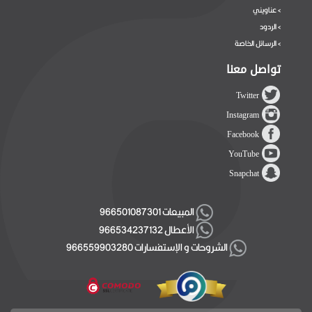
عناويني
>
الردود
>
الرسائل الخاصة
>
تواصل معنا
Twitter
Instagram
Facebook
YouTube
Snapchat
المبيعات 966501087301
الأعطال 966534237132
الشروحات و الإستفسارات 966559903280