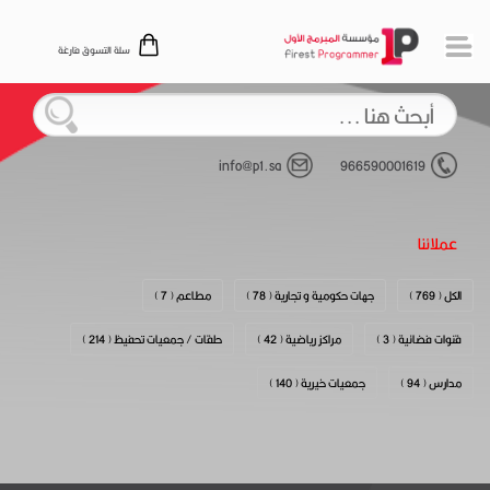
سلة التسوق فارغة
info@p1.sa
966590001619
عملائنا
الكل ( 769 )
جهات حكومية و تجارية ( 78 )
مطاعم ( 7 )
قنوات فضائية ( 3 )
مراكز رياضية ( 42 )
حلقات / جمعيات تحفيظ ( 214 )
مدارس ( 94 )
جمعيات خيرية ( 140 )