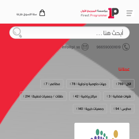
سلة التسوق فارغة
info@p1.sa
966590001619
عملائنا
الكل ( 769 )
جهات حكومية و تجارية ( 78 )
مطاعم ( 7 )
قنوات فضائية ( 3 )
مراكز رياضية ( 42 )
حلقات / جمعيات تحفيظ ( 214 )
مدارس ( 94 )
جمعيات خيرية ( 140 )