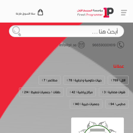
سلة التسوق فارغة
info@p1.sa
966590001619
عملائنا
الكل ( 769 )
جهات حكومية و تجارية ( 78 )
مطاعم ( 7 )
قنوات فضائية ( 3 )
مراكز رياضية ( 42 )
حلقات / جمعيات تحفيظ ( 214 )
مدارس ( 94 )
جمعيات خيرية ( 140 )