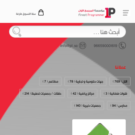
سلة التسوق فارغة
info@p1.sa
966590001619
عملائنا
الكل ( 769 )
جهات حكومية و تجارية ( 78 )
مطاعم ( 7 )
قنوات فضائية ( 3 )
مراكز رياضية ( 42 )
حلقات / جمعيات تحفيظ ( 214 )
مدارس ( 94 )
جمعيات خيرية ( 140 )