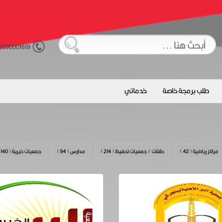
6590001619
طلب برمجة خاصة
خدماتي
مراكز رياضية ( 42 )
حلقات / جمعيات تحفيظ ( 214 )
مدارس ( 94 )
جمعيات خيرية ( 140 )