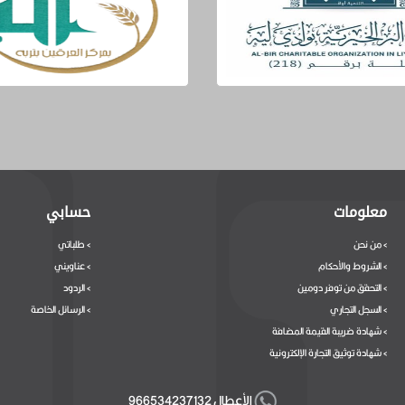
معلومات
حسابي
من نحن
طلباتي
>
>
الشروط والأحكام
عناويني
>
>
التحقق من توفر دومين
الردود
>
>
السجل التجاري
الرسائل الخاصة
>
>
شهادة ضريبة القيمة المضافة
>
شهادة توثيق التجارة الإلكترونية
>
الأعطال 966534237132