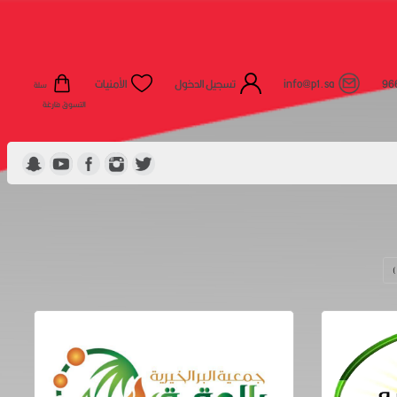
96
info@p1.sa
تسجيل الدخول
الأمنيات
سلة
التسوق فارغة