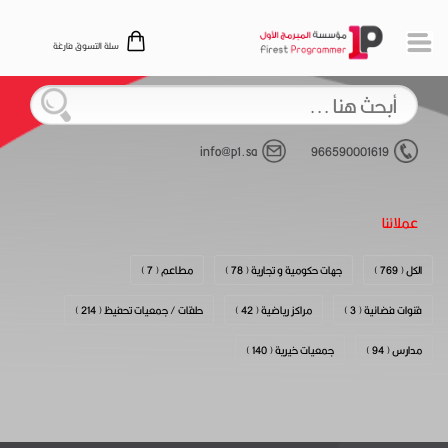
سلة التسوق فارغة
info@p1.sa
966590001619
عملائنا
الكل ( 769 )
جهات حكومية و تجارية ( 78 )
مطاعم ( 7 )
قنوات فضائية ( 3 )
مراكز رياضية ( 42 )
حلقات / جمعيات تحفيظ ( 214 )
مدارس ( 94 )
جمعيات خيرية ( 140 )