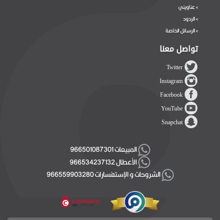
عناويني
>
الردود
>
الرسائل الخاصة
>
تواصل معنا
Twitter
Instagram
Facebook
YouTube
Snapchat
المبيعات 966501087301
الأعطال 966534237132
الشروحات و الإستفسارات 966559903280