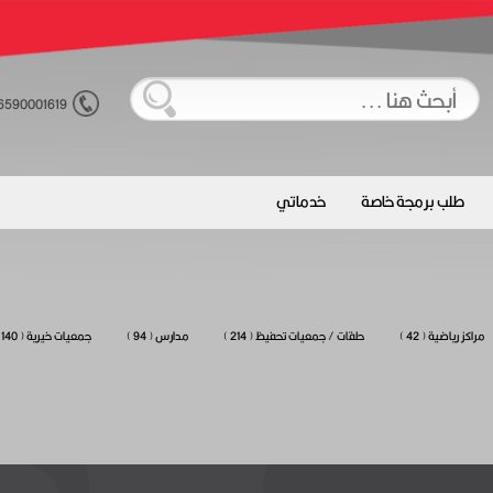
6590001619
طلب برمجة خاصة
خدماتي
مراكز رياضية ( 42 )
حلقات / جمعيات تحفيظ ( 214 )
مدارس ( 94 )
جمعيات خيرية ( 140 )