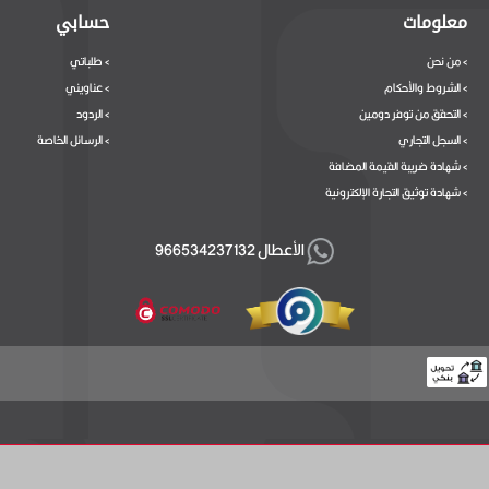
معلومات
حسابي
من نحن
طلباتي
>
>
الشروط والأحكام
عناويني
>
>
التحقق من توفر دومين
الردود
>
>
السجل التجاري
الرسائل الخاصة
>
>
شهادة ضريبة القيمة المضافة
>
شهادة توثيق التجارة الإلكترونية
>
الأعطال 966534237132