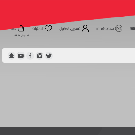
96
info@p1.sa
تسجيل الدخول
الأمنيات
سلة
التسوق فارغة